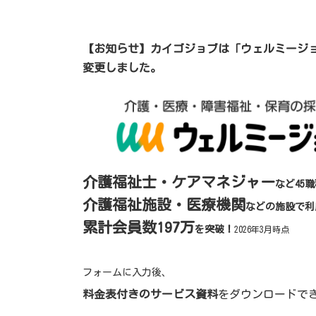
コ
ナ
ン
ビ
テ
ゲ
ン
ー
【お知らせ】カイゴジョブは「ウェルミージ
ツ
シ
へ
ョ
変更しました。
ス
ン
キ
に
ッ
移
プ
動
介護福祉士・ケアマネジャー
など45
介護福祉施設・医療機関
などの施設で利
累計会員数197万
を突破！
2026年3月時点
フォームに入力後、
料金表付きのサービス資料
をダウンロードで