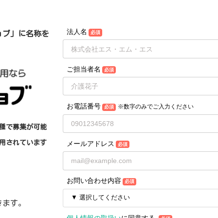
法人名
ョブ」に名称を
必須
ご担当者名
必須
お電話番号
※数字のみでご入力ください
必須
職種で募集が可能
用されています
メールアドレス
必須
お問い合わせ内容
必須
きます。
個人情報の取扱い
に同意する