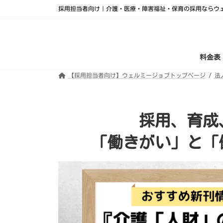
コ
ナ
採用担当者向け｜介護・医療・障害福祉・保育の採用ならウ
ン
ビ
テ
ゲ
ン
ー
ツ
シ
へ
ョ
ス
ン
料金表
キ
に
ッ
移
プ
動
【採用担当者向け】ウェルミージョブトップページ
法
採用、育成
「働きがい」と「