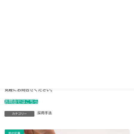
Web求人広告は初期費用や広告掲載料金も不要、また求人掲載数や
期間は無制限です。低リスクで掲載開始・利用できます。人材紹
介と併用し、より多くの求職者との接点を増やしてみませんか？
ウェルミージョブのWeb求人広告に求人を掲載したい、サービス内
容・料金を確認したい、資料請求したい方は下記フォームよりお
気軽にお問合せください。
お問合せはこちら
採用手法
カテゴリー
前の記事