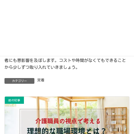
場合は達成度に応じて、報酬や昇進機会の提供を行いましょう。
一方的に成長だけを求めてしまうと、介護職員が育成プログラム
に取り組む必要性を感じなくなってしまいます。
職員の研修や育成プログラムを整備し、一人ひとりの能力やスキ
ルを継続的に育成していくことは重要です。この育成を疎かにし
てしまうと、職員のモチベーション低下を引き起こし、離職が増
える原因になります。また提供するケアの質も低下するため利用
者にも悪影響を及ぼします。コストや時間がなくてもできること
から少しずつ取り入れていきましょう。
定着
カテゴリー
前の記事